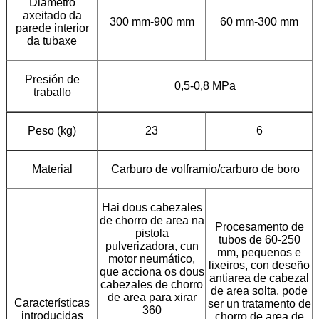
Diámetro
axeitado da
300 mm-900 mm
60 mm-300 mm
parede interior
da tubaxe
Presión de
0,5-0,8 MPa
traballo
Peso (kg)
23
6
Material
Carburo de volframio/carburo de boro
Hai dous cabezales
de chorro de area na
Procesamento de
pistola
tubos de 60-250
pulverizadora, cun
mm, pequenos e
motor neumático,
lixeiros, con deseño
que acciona os dous
antiarea de cabezal
cabezales de chorro
de area solta, pode
de area para xirar
Características
ser un tratamento de
360
introducidas
chorro de area de