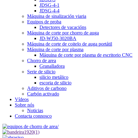
JDSG-4-1
JDSG-4-4
Máquina de sinalización viaria
Equipos de proba
Detectores de vacacións
Máquina de corte por chorro de auga
JD-WJ50-3020BA
Máquina de corte de coitelo de auga portátil
Máquina de corte por plasma
Máquina de corte por plasma de escritorio CNC
Chorro de area
Granalladora
Serie de silicio
silicio metálico
escoria de silicio
Aditivos de carbono
Carbón activado
Vídeos
Sobre nós
Noticias
Contacta connosco