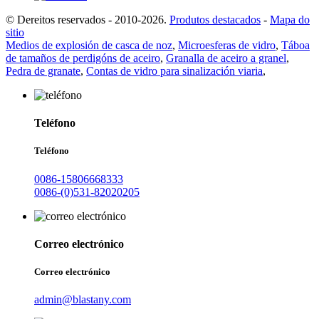
© Dereitos reservados - 2010-2026.
Produtos destacados
-
Mapa do
sitio
Medios de explosión de casca de noz
,
Microesferas de vidro
,
Táboa
de tamaños de perdigóns de aceiro
,
Granalla de aceiro a granel
,
Pedra de granate
,
Contas de vidro para sinalización viaria
,
Teléfono
Teléfono
0086-15806668333
0086-(0)531-82020205
Correo electrónico
Correo electrónico
admin@blastany.com