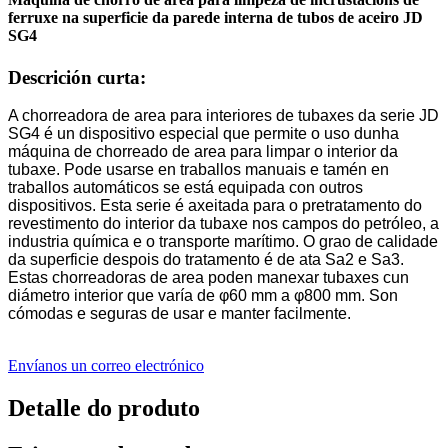
ferruxe na superficie da parede interna de tubos de aceiro JD
SG4
Descrición curta:
A chorreadora de area para interiores de tubaxes da serie JD
SG4 é un dispositivo especial que permite o uso dunha
máquina de chorreado de area para limpar o interior da
tubaxe. Pode usarse en traballos manuais e tamén en
traballos automáticos se está equipada con outros
dispositivos. Esta serie é axeitada para o pretratamento do
revestimento do interior da tubaxe nos campos do petróleo, a
industria química e o transporte marítimo. O grao de calidade
da superficie despois do tratamento é de ata Sa2 e Sa3.
Estas chorreadoras de area poden manexar tubaxes cun
diámetro interior que varía de φ60 mm a φ800 mm. Son
cómodas e seguras de usar e manter facilmente.
Envíanos un correo electrónico
Detalle do produto