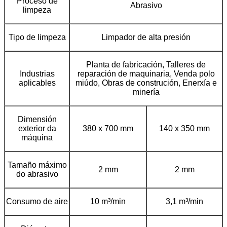
Proceso de
Abrasivo
limpeza
Tipo de limpeza
Limpador de alta presión
Planta de fabricación, Talleres de
Industrias
reparación de maquinaria, Venda polo
aplicables
miúdo, Obras de construción, Enerxía e
minería
Dimensión
exterior da
380 x 700 mm
140 x 350 mm
máquina
Tamaño máximo
2 mm
2 mm
do abrasivo
Consumo de aire
10 m³/min
3,1 m³/min