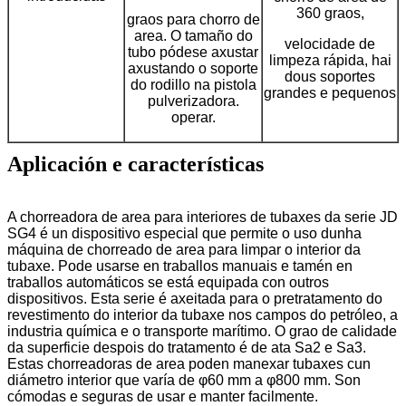
360 ​​graos,
graos para chorro de
area. O tamaño do
velocidade de
tubo pódese axustar
limpeza rápida, hai
axustando o soporte
dous soportes
do rodillo na pistola
grandes e pequenos
pulverizadora.
operar.
Aplicación e características
A chorreadora de area para interiores de tubaxes da serie JD
SG4 é un dispositivo especial que permite o uso dunha
máquina de chorreado de area para limpar o interior da
tubaxe. Pode usarse en traballos manuais e tamén en
traballos automáticos se está equipada con outros
dispositivos. Esta serie é axeitada para o pretratamento do
revestimento do interior da tubaxe nos campos do petróleo, a
industria química e o transporte marítimo. O grao de calidade
da superficie despois do tratamento é de ata Sa2 e Sa3.
Estas chorreadoras de area poden manexar tubaxes cun
diámetro interior que varía de φ60 mm a φ800 mm. Son
cómodas e seguras de usar e manter facilmente.