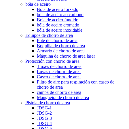
bóla de aceiro
Bola de aceiro forxado
bóla de aceiro ao carbono
Bola de aceiro fundido
bóla de aceiro cromado
bóla de aceiro inoxidable
Equipos de chorro de area
Pote de chorro de area
Boquilla de chorro de area
Armario de chorro de area
Máquina de chorro de area láser
Protección con chorro de area
Traxes de chorro de area
Luvas de chorro de area
Casco de chorro de area
Filtro de aire para respiración con casco de
chorro de area
campá de chorro de area
Mangueira de chorro de area
Pistola de chorro de area
JDSG-1
JDSG-2
JDSG-3
JDSG-4
JDSG-5