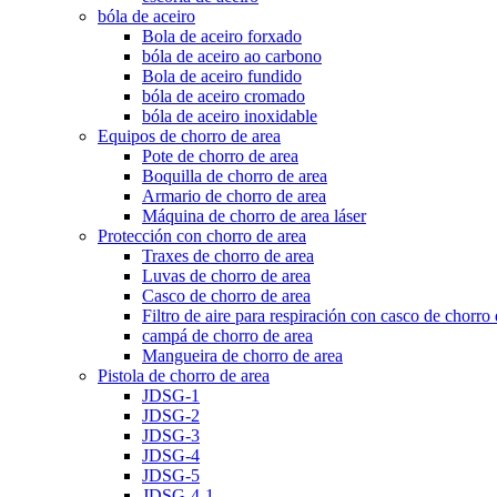
bóla de aceiro
Bola de aceiro forxado
bóla de aceiro ao carbono
Bola de aceiro fundido
bóla de aceiro cromado
bóla de aceiro inoxidable
Equipos de chorro de area
Pote de chorro de area
Boquilla de chorro de area
Armario de chorro de area
Máquina de chorro de area láser
Protección con chorro de area
Traxes de chorro de area
Luvas de chorro de area
Casco de chorro de area
Filtro de aire para respiración con casco de chorro 
campá de chorro de area
Mangueira de chorro de area
Pistola de chorro de area
JDSG-1
JDSG-2
JDSG-3
JDSG-4
JDSG-5
JDSG-4-1