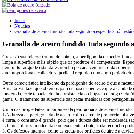
Inicio
Noticias
Granalla de aceiro fundido Juda segundo a especificación est
Granalla de aceiro fundido Juda segundo a
Grazas á súa microestrutura de bainita, a perdigonilla de aceiro Junda
limpa a superficie máis rápido que os produtos da competencia. Especi
dentro do rango de estándares non limpe cada centímetro da superficie
que proporciona a calidade superficial requirida nun curto período de
Outra característica intelixente da perdigonha de aceiro é que a mestu
A maior vantaxe que obtemos para os nosos clientes é que a calidade da
moderada, forte tenacidade, boa resistencia ao impacto e longa vida ú
gama. O tratamento da superficie das pezas metálicas con perdigonilla 
Unha das propiedades importantes da perdigonada de aceiro fundido 
1.
A dureza da perdigonada de aceiro é directamente proporcional á velo
é curta, o consumo é grande, polo que a dureza debe ser moderada (
2.
Cunha dureza moderada e un excelente rebote, cada recuncho póde
3.
Os defectos internos, como as gretas nos orificios de aire e a cavi