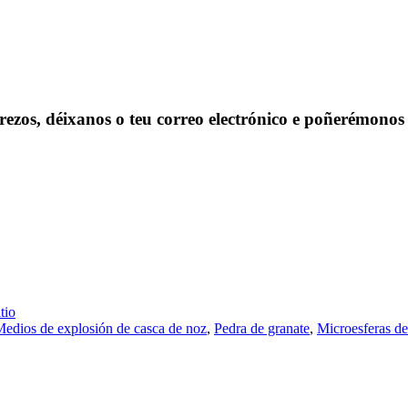
prezos, déixanos o teu correo electrónico e poñerémonos
tio
edios de explosión de casca de noz
,
Pedra de granate
,
Microesferas de