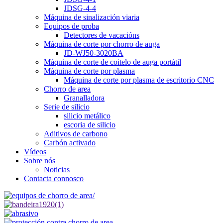
JDSG-4-4
Máquina de sinalización viaria
Equipos de proba
Detectores de vacacións
Máquina de corte por chorro de auga
JD-WJ50-3020BA
Máquina de corte de coitelo de auga portátil
Máquina de corte por plasma
Máquina de corte por plasma de escritorio CNC
Chorro de area
Granalladora
Serie de silicio
silicio metálico
escoria de silicio
Aditivos de carbono
Carbón activado
Vídeos
Sobre nós
Noticias
Contacta connosco