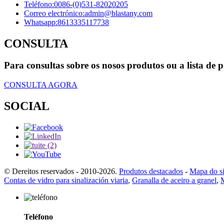
Teléfono:
0086-(0)531-82020205
Correo electrónico:
admin@blastany.com
Whatsapp:
8613335117738
CONSULTA
Para consultas sobre os nosos produtos ou a lista de 
CONSULTA AGORA
SOCIAL
© Dereitos reservados - 2010-2026.
Produtos destacados
-
Mapa do si
Contas de vidro para sinalización viaria
,
Granalla de aceiro a granel
,
M
Teléfono