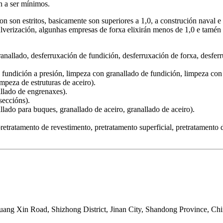
n a ser mínimos.
non son estritos, basicamente son superiores a 1,0, a construción naval e
ulverización, algunhas empresas de forxa elixirán menos de 1,0 e tamén 
nallado, desferruxación de fundición, desferruxación de forxa, desferr
fundición a presión, limpeza con granallado de fundición, limpeza con 
mpeza de estruturas de aceiro).
allado de engrenaxes).
seccións).
llado para buques, granallado de aceiro, granallado de aceiro).
retratamento de revestimento, pretratamento superficial, pretratamento 
ng Xin Road, Shizhong District, Jinan City, Shandong Province, Ch