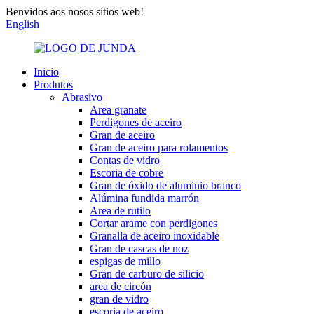
Benvidos aos nosos sitios web!
English
Inicio
Produtos
Abrasivo
Area granate
Perdigones de aceiro
Gran de aceiro
Gran de aceiro para rolamentos
Contas de vidro
Escoria de cobre
Gran de óxido de aluminio branco
Alúmina fundida marrón
Area de rutilo
Cortar arame con perdigones
Granalla de aceiro inoxidable
Gran de cascas de noz
espigas de millo
Gran de carburo de silicio
area de circón
gran de vidro
escoria de aceiro