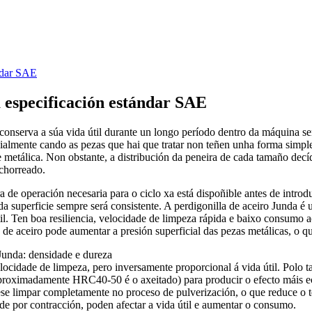
ándar SAE
 especificación estándar SAE
 conserva a súa vida útil durante un longo período dentro da máquina se
almente cando as pezas que hai que tratar non teñen unha forma simple 
 metálica. Non obstante, a distribución da peneira de cada tamaño decíd
 chorreado.
ra de operación necesaria para o ciclo xa está dispoñible antes de intro
 superficie sempre será consistente. A perdigonilla de aceiro Junda é un
til. Ten boa resiliencia, velocidade de limpeza rápida e baixo consumo 
de aceiro pode aumentar a presión superficial das pezas metálicas, o que
Junda: densidade e dureza
cidade de limpeza, pero inversamente proporcional á vida útil. Polo tant
aproximadamente HRC40-50 é o axeitado) para producir o efecto máis 
se limpar completamente no proceso de pulverización, o que reduce o
dade por contracción, poden afectar a vida útil e aumentar o consumo.